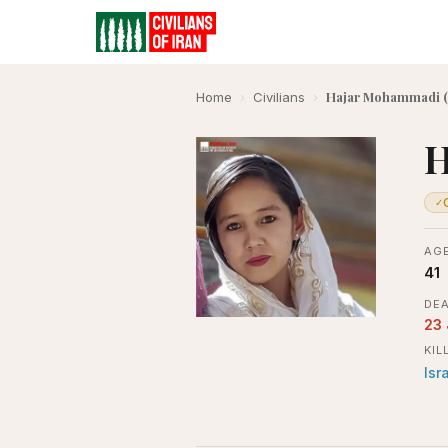
Hajar Mohammadi (
Home
›
Civilians
›
H
✓
AGE
41
DEA
23
KIL
Isr